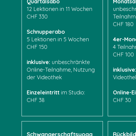
Quartalsabo
Monatsab
12 Lektionen in 11 Wochen
unbeschr
CHF 330
Teilnahm
CHF 180
Schnupperabo
5 Lektionen in 5 Wochen
4er-Mon
CHF 150
4 Teilna
CHF 100
inklusive:
unbeschränkte
Online-Teilnahme, Nutzung
inklusive
der Videothek
Videothe
​Einzeleintritt
im Studio:
Online-Ei
CHF 38​
CHF 30
Schwangerschaftsyoga
Rückbil