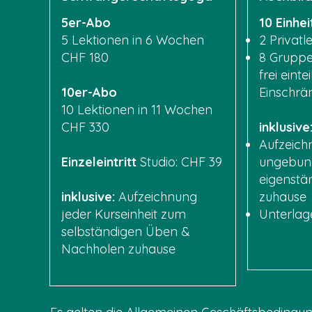
5er-Abo
10 Einhei
5 Lektionen in 6 Wochen
2 Privatl
CHF 180
8 Gruppe
frei einte
10er-Abo
Einschrä
10 Lektionen in 11 Wochen
CHF 330
inklusive
Aufzeich
Einzeleintritt
Studio: CHF 39
ungebun
eigenstä
inklusive:​
Aufzeichnung
zuhause
jeder Kurseinheit zum
Unterlag
selbständigen Üben &
Nachholen zuhause