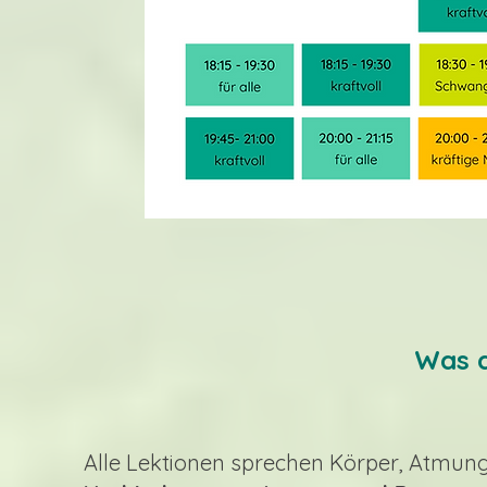
Was d
Alle Lektionen sprechen
Körper, Atmung