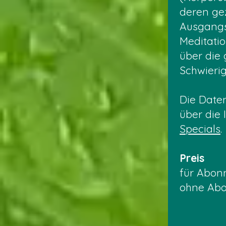
deren ge
Ausgangsl
Meditatio
über die
Schwieri
Die Date
über die 
Specials
.
Preis
für Abon
ohne Abo