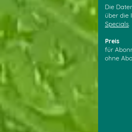
Die Date
über die 
Specials
.
Preis
für Abon
ohne Abo