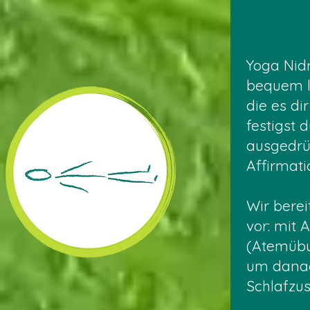
Yoga Nid
bequem li
die es di
festigst 
ausgedrü
Affirmati
Wir berei
vor: mit
(Atemübu
um danac
Schlafzus